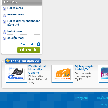
Hỏi đáp
Hỏi về cước
Internet ADSL
Hỏi về dịch vụ thanh toán
bằng thẻ
hoi về cước
số điện thoại
DV điện thoại
Dịch vụ truyền
không dây
hình MyTV
Gphone
Dịch vụ truyền
hình tương tác
Dịch vụ điện
MyTV
thoại di động nội
vùng
Trang chủ
Tuyển d
Bản qu