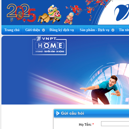
Trang chủ
Giới thiệu
Đăng ký dịch vụ
Sản phẩm - Dịch vụ
Tin tứ
Gửi câu hỏi
Họ Tên:
*